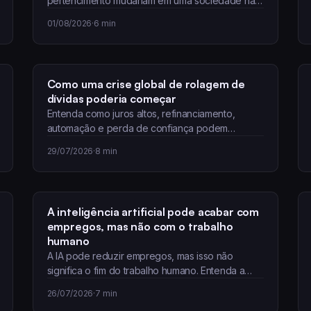
pertencimento mudariam em uma sociedade na
qual o emprego deixa de…
01/08/2026
·
6 min
Como uma crise global de rolagem de
dívidas poderia começar
Entenda como juros altos, refinanciamento,
automação e perda de confiança podem
desencadear uma crise global de…
29/07/2026
·
8 min
A inteligência artificial pode acabar com
empregos, mas não com o trabalho
humano
A IA pode reduzir empregos, mas isso não
significa o fim do trabalho humano. Entenda a…
26/07/2026
·
7 min