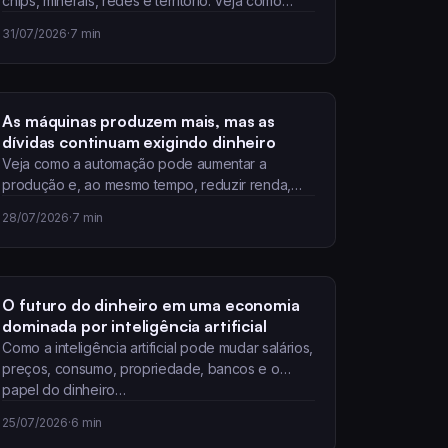
chips, minerais, redes e território. Veja como
esses limites podem…
31/07/2026
·
7 min
As máquinas produzem mais, mas as
dívidas continuam exigindo dinheiro
Veja como a automação pode aumentar a
produção e, ao mesmo tempo, reduzir renda,
preços e…
28/07/2026
·
7 min
O futuro do dinheiro em uma economia
dominada por inteligência artificial
Como a inteligência artificial pode mudar salários,
preços, consumo, propriedade, bancos e o
papel do dinheiro…
25/07/2026
·
6 min