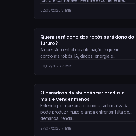
futuro é confortável. Permite escolher entre
entusiasmo e…
02/08/2026
·
8 min
Quem será dono dos robôs será dono do
futuro?
A questão central da automação é quem
controlará robôs, IA, dados, energia e
infraestrutura. Entenda os…
30/07/2026
·
7 min
O paradoxo da abundância: produzir
mais e vender menos
Entenda por que uma economia automatizada
pode produzir muito e ainda enfrentar falta de
demanda, renda…
27/07/2026
·
7 min