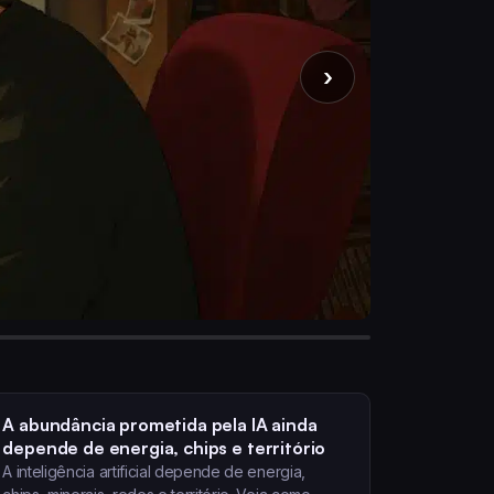
›
Pro
ofer
Nem toda
03/06/202
Ler ar
A abundância prometida pela IA ainda
depende de energia, chips e território
A inteligência artificial depende de energia,