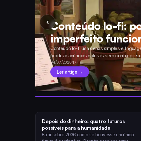
‹
Conteúdo lo-fi: p
imperfeito funcio
Conteúdo lo-fi usa cenas simples e linguag
produzir anúncios naturais sem confundir s
·
17 min
04/07/2026
Ler artigo →
Depois do dinheiro: quatro futuros
possíveis para a humanidade
Falar sobre 2036 como se houvesse um único