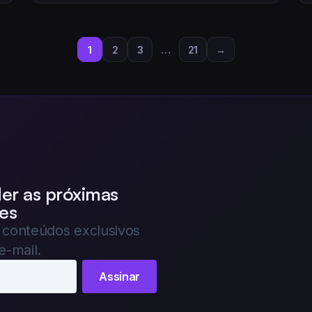
1
2
3
…
21
→
der as próximas
es
e conteúdos exclusivos
e-mail.
Assinar