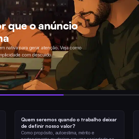
or que o anúncio
na
em nativa para gerar atenção. Veja como
implicidade com descuido.
Quem seremos quando o trabalho deixar
de definir nosso valor?
Como propósito, autoestima, mérito e