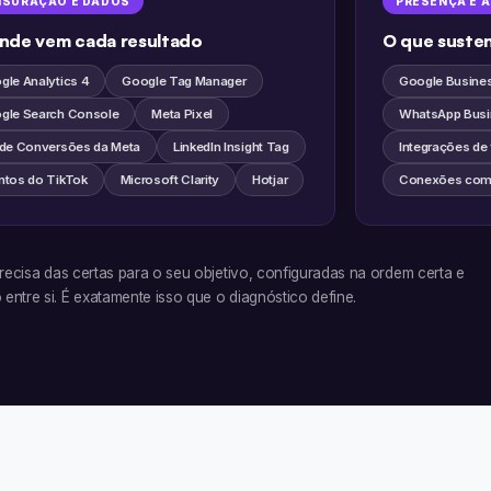
SURAÇÃO E DADOS
PRESENÇA E 
nde vem cada resultado
O que suste
gle Analytics 4
Google Tag Manager
Google Busines
gle Search Console
Meta Pixel
WhatsApp Busi
 de Conversões da Meta
LinkedIn Insight Tag
Integrações de
ntos do TikTok
Microsoft Clarity
Hotjar
Conexões com 
recisa das certas para o seu objetivo, configuradas na ordem certa e
entre si. É exatamente isso que o diagnóstico define.