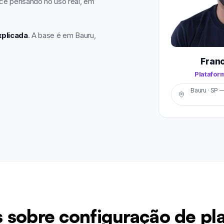
sce pensando no uso real, em
xplicada
. A base é em Bauru,
Fran
Platafor
Bauru · SP 
 sobre configuração de pl