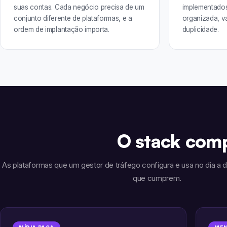
suas contas. Cada negócio precisa de um
implementado
conjunto diferente de plataformas, e a
organizada, va
ordem de implantação importa.
duplicidade.
O stack comp
As plataformas que um gestor de tráfego configura e usa no dia a d
que cumprem.