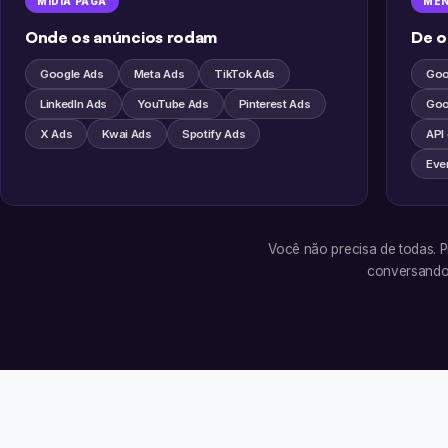
MÍDIA PAGA
MEN
Onde os anúncios rodam
De o
Google Ads
Meta Ads
TikTok Ads
Goo
LinkedIn Ads
YouTube Ads
Pinterest Ads
Goo
X Ads
Kwai Ads
Spotify Ads
API
Eve
Você não precisa de todas. P
conversando 