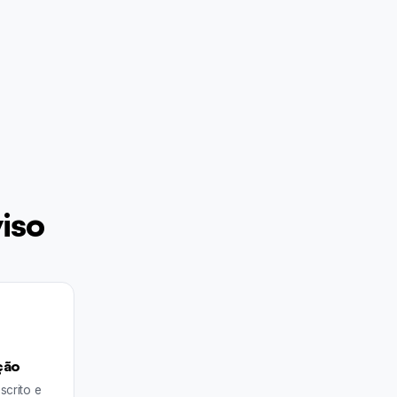
iso
ção
scrito e