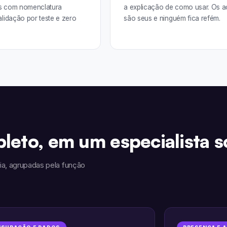
s com nomenclatura
a explicação de como usar. Os 
lidação por teste e zero
são seus e ninguém fica refém.
leto, em um especialista s
ia, agrupadas pela função