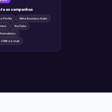
APOIO
nta as campanhas
s Profile
Meta Business Suite
ness
YouTube
 formulários
CRM e e-mail