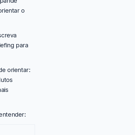
xpande
rientar o
escreva
efing para
e orientar:
dutos
mais
 entender: