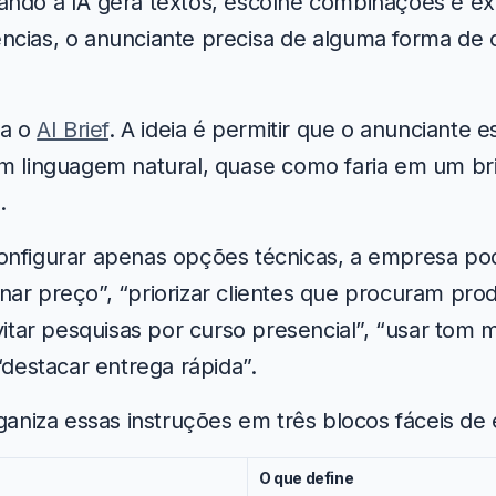
ando a IA gera textos, escolhe combinações e e
cias, o anunciante precisa de alguma forma de o
ra o
AI Brief
. A ideia é permitir que o anunciante 
m linguagem natural, quase como faria em um bri
.
nfigurar apenas opções técnicas, a empresa pod
ar preço”, “priorizar clientes que procuram pro
evitar pesquisas por curso presencial”, “usar tom 
“destacar entrega rápida”.
rganiza essas instruções em três blocos fáceis de
O que define