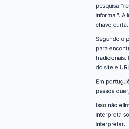
pesquisa “ro
informal”. A
chave curta.
Segundo o p
para encontr
tradicionais
do site e UR
Em portuguê
pessoa quer,
Isso não eli
interpreta s
interpretar.