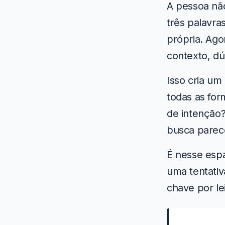
A pessoa não
três palavra
própria. Ago
contexto, dú
Isso cria u
todas as fo
de intenção?
busca parec
É nesse esp
uma tentativ
chave por le