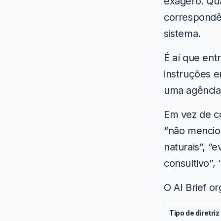
exagero. Qu
correspondên
sistema.
É aí que ent
instruções e
uma agência
Em vez de co
“não mencion
naturais”, “
consultivo”, 
O AI Brief o
Tipo de diretriz