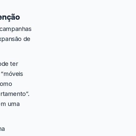
tenção
m campanhas
expansão de
de ter
 “móveis
“como
artamento”.
tem uma
ma