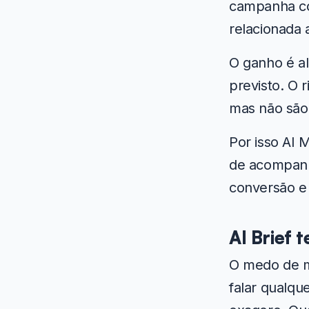
campanha co
relacionada 
O ganho é al
previsto. O 
mas não são
Por isso AI 
de acompanh
conversão e
AI Brief 
O medo de m
falar qualq