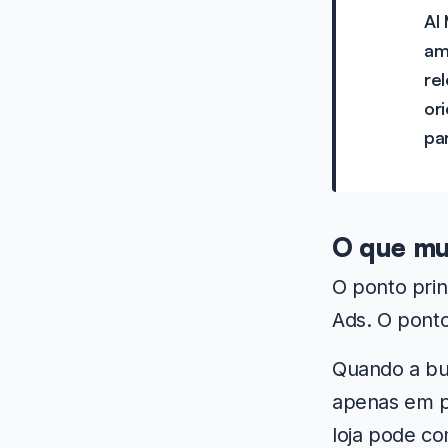
AI
am
re
or
pa
O que mu
O ponto pri
Ads. O pont
Quando a bus
apenas em p
loja pode c