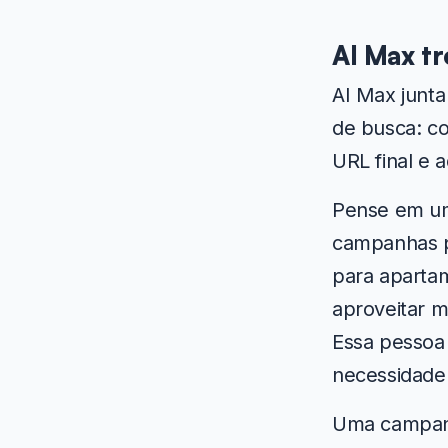
AI Max tr
AI Max junt
de busca: c
URL final e
Pense em um
campanhas p
para aparta
aproveitar m
Essa pessoa 
necessidade 
Uma campanh