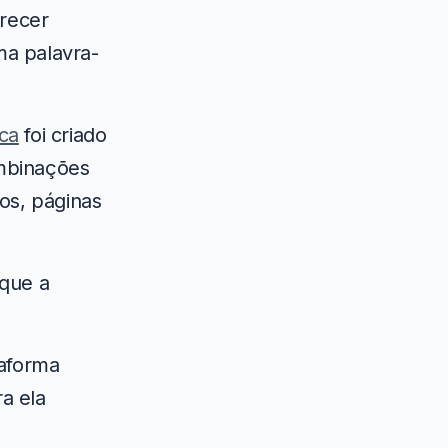
arecer
ma palavra-
ca
foi criado
ombinações
ios, páginas
que a
taforma
a ela