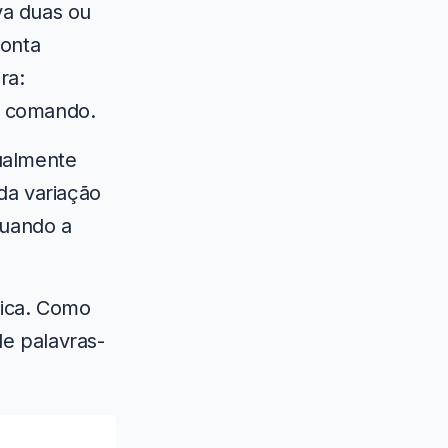
va duas ou
conta
ra:
o comando.
ualmente
da variação
quando a
gica. Como
de palavras-