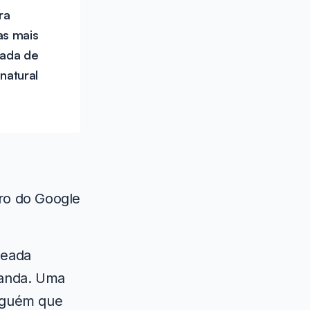
ra
as mais
mada de
natural
ro do Google
seada
anda. Uma
alguém que